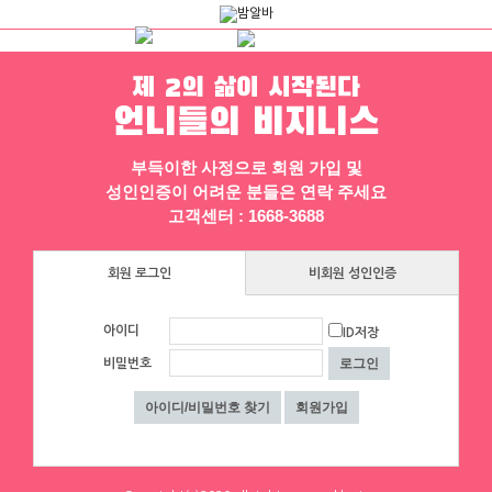
제 2의 삶이 시작된다
언니들의 비지니스
채용정보
인재정보
업소정보
서비스안내
부득이한 사정으로 회원 가입 및
성인인증이 어려운 분들은 연락 주세요
고객센터 : 1668-3688
회원 로그인
비회원 성인인증
아이디
ID저장
▶ 프리미엄 채용정보
비밀번호
에이스컨설팅
⭐돈욕심많은 공주님반드시클릭!⭐술❌
수위❌⭐당일지급⭐초보환영⭐
대구 수성구
|
협의 [금액협의]