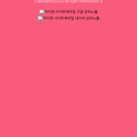
0
0
Copyright(c)2020 all right reserved by iz
하루동안 표시하지 않음
닫기
체리
[낙성대 서울대입구 봉천] 초보환영 투잡
환영 당일지급
서울 금천구
|
시급 60,000원
0
0
체리
크로바
[낙성대 서울대입구 봉천] 초보환영 투잡
■■대전1등업소■■♀[1등]♀일많아
환영 당일지급
요↗당일지급♀최고乃■■■
서울 금천구
|
시급 60,000원
대전 유성구
|
협의 [금액협의]
0
0
0
0
1
2
3
4
▶ 인재정보