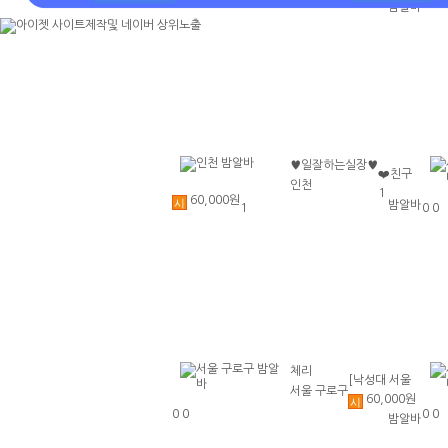
0
0
대구바알바◆
0
0
밤알바
초보환영 투잡
대구유흥알바
환영 당일지급
◆대구당일알
바◆대구
♥일잘하는실장♥
❤️친구
인천
1
랑ok❤️
60,000원
시
밤알바
1
0
0
투잡ok
❤️늦출o
k❤️연중
무휴❤️
갯수8개
이상❤️
체리
[낙성대 서울
서울 구로구
60,000원
대입구 봉천]
시
0
0
0
0
밤알바
초보환영 투잡
환영 당일지급