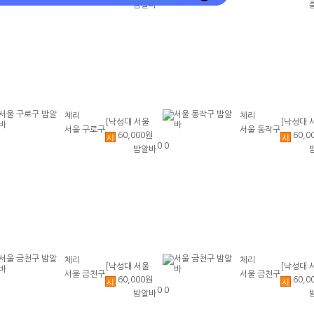
0
0
밤알바
초보환영 투잡
시클릭!
환영 당일지급
❌수위❌
일지급
환영⭐
체리
체리
[낙성대 서울
[낙성대 
서울 구로구
서울 동작구
60,000원
60,0
대입구 봉천]
대입구 봉
시
시
0
0
밤알바
초보환영 투잡
초보환영
환영 당일지급
환영 당
체리
체리
[낙성대 서울
[낙성대 
서울 금천구
서울 금천구
60,000원
60,0
대입구 봉천]
대입구 봉
시
시
0
0
밤알바
초보환영 투잡
초보환영
환영 당일지급
환영 당