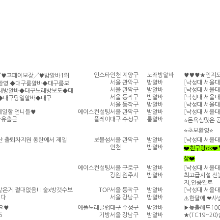
인스타
인천 계양구
노래방알바
♥♥♥★인지도
↗♥고페이보장↗♥밤알바1위
서울 관악구
밤알바
[낙성대 서울대
환영 ◆대구룸알바◆대구룸보
서울 관악구
밤알바
[낙성대 서울대
래방알바◆대구노래방보도◆대
서울 동작구
밤알바
[낙성대 서울대
◆대구당일알바◆대구
서울 동작구
밤알바
[낙성대 서울대
께일할 언니들♥
에이스컨설팅
서울 관악구
밤알바
[낙성대 서울대
자유출근
플레이
대구 수성구
룸알바
⭐돈욕심많은 
⭐초보환영⭐
 출퇴차지원 동탄에서 제일
보물섬
서울 관악구
밤알바
[낙성대 서울대
인천
밤알바
❤️친구랑ok❤
상❤️
에이스컨설팅
서울 구로구
밤알바
[낙성대 서울대
강원 원주시
밤알바
최고급시설 선불
지,인증완료
같은거 절대없음!! 술x방갯수보
TOP
서울 동작구
밤알바
[낙성대 서울대
니다
서울 강남구
밤알바
⚠️한달에 ❤샤
셔요♥
애플노래클럽
대구 수성구
밤알바
▶늦출해도100
6
기방
서울 강남구
밤알바
★(TC19~2