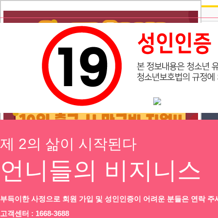
즐겨찾기
광고등록
제 2의 삶이 시작된다
채용정보
이력서등록
공지
l
만근비 지원 이벤트!!
수원 룸 
언니들의 비지니스
인재정보
개인회원
기업회원
커뮤니티
부득이한 사정으로 회원 가입 및 성인인증이 어려운 분들은 연락 주
하루동안 표시하지 않음
닫기
서비스안내
고객센터 : 1668-3688
회원가입
아이디/
비번찾기