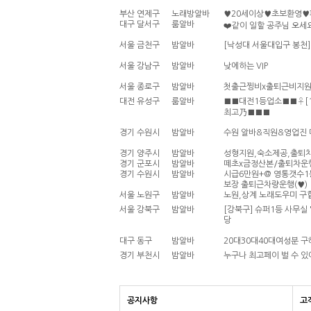
부산 연제구
노래방알바
♥20세이상♥초보환영
대구 달서구
룸알바
❤️같이 일할 공주님 오세
서울 금천구
밤알바
[낙성대 서울대입구 봉천
서울 강남구
밤알바
낮에하는 VIP
서울 종로구
밤알바
첫출근찡비x출퇴근비지원
대전 유성구
룸알바
■■대전1등업소■■♀[
최고乃■■■
경기 수원시
밤알바
수원 알바&직원&영업진
경기 양주시
밤알바
성형지원,숙소제공,출퇴
경기 군포시
밤알바
떼초x금정산본/출퇴차운
경기 수원시
밤알바
시급6만원+@ 영통갯수1
보장 출퇴근차량운행(♥)
서울 노원구
밤알바
노원,상계 노래도우미 구
서울 강북구
밤알바
[강북구] 슈퍼1등 사무실
당
대구 동구
밤알바
20대30대40대여성분 구
경기 부천시
밤알바
누구나 최고페이 벌 수 있
공지사항
고