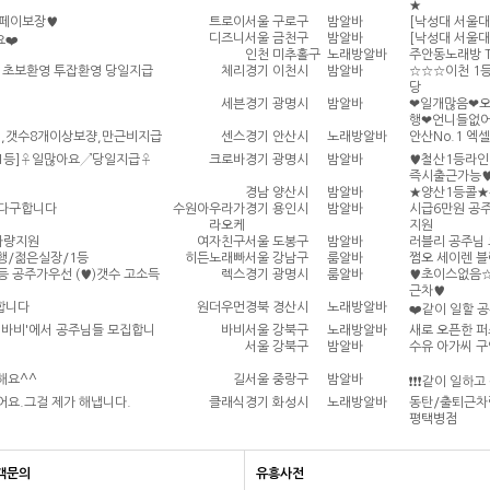
★
♥페이보장♥
트로이
서울 구로구
밤알바
[낙성대 서울대
디즈니
서울 금천구
밤알바
[낙성대 서울대
요❤️
인천 미추홀구
노래방알바
주안동노래방 T
] 초보환영 투잡환영 당일지급
체리
경기 이천시
밤알바
☆☆☆이천 1등
당
세븐
경기 광명시
밤알바
❤일개많음❤오
행❤언니들없
,갯수8개이상보쟝,만근비지급
센스
경기 안산시
노래방알바
안산No.1 엑
1등]♀일많아요↗당일지급♀
크로바
경기 광명시
밤알바
♥철산1등라
즉시출근가능
경남 양산시
밤알바
★양산1등콜
 다구합니다
수원아우라가
경기 용인시
밤알바
시급6만원 공주
라오케
지원
차량지원
여자친구
서울 도봉구
밤알바
러블리 공주님 
행/젊은실장/1등
히든노래빠
서울 강남구
룸알바
쩜오 세이렌 블
등 공주가우선 (♥)갯수 고소득
렉스
경기 광명시
룸알바
♥초이스없음
근차♥
합니다
원더우먼
경북 경산시
노래방알바
❤️같이 일할 
 '바비'에서 공주님들 모집합니
바비
서울 강북구
노래방알바
새로 오픈한 
서울 강북구
밤알바
수유 아가씨 구
해요^^
길
서울 중랑구
밤알바
❗❗❗같이 일하고
어요.그걸 제가 해냅니다.
클래식
경기 화성시
노래방알바
동탄/출퇴근차
평택병점
객문의
유흥사전