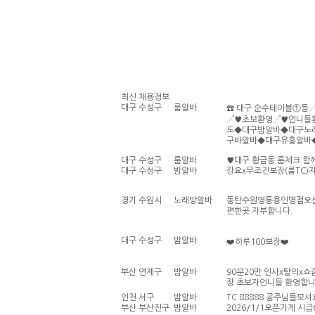
최신
채용정보
대구 수성구
룸알바
☎ 대구 순수테이블①등
↗♥초보환영↗♥언니들
도◆대구밤알바◆대구노
구바알바◆대구유흥알바
대구 수성구
룸알바
♥대구 황금동 룸체크 함
대구 수성구
밤알바
강요x무조건보장(룸TC)
경기 수원시
노래방알바
동탄수원영통용인병점오산
편한곳 자부합니다.
대구 수성구
밤알바
❤️하루100보장❤️
부산 연제구
밤알바
90분20만 인사x탈의x쇼
장 초보자언니들 환영합
인천 서구
밤알바
TC 88888 공주님들모
부산 부산진구
밤알바
2026/1/1오픈가게 시급