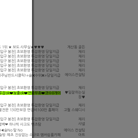
고乃■■■
 1위 ★ 보도 사무실★♥♥♥
계산동 골든
입구 봉천] 초보환영 투잡환영 당일지급
체리
입구 봉천] 초보환영 투잡환영 당일지급
체리
입구 봉천] 초보환영 투잡환영 당일지급
체리
입구 봉천] 초보환영 투잡환영 당일지급
체리
입구 봉천] 초보환영 투잡환영 당일지급
체리
에이스컨설팅
공주님반드시클릭!⭐술❌수위❌⭐당일지급
입구 봉천] 초보환영 투잡환영 당일지급
체리
♥일잘하는실
️투잡ok❤️늦출ok❤️연중무휴❤️갯수8개이
장♥
입구 봉천] 초보환영 투잡환영 당일지급
체리
전문 130만보장 면접비100만 홈페이
고퀄 스웨디시
입구 봉천] 초보환영 투잡환영 당일지급
체리
샤넬
넬백❤ 하나씩 사고도 벤츠탐
◀술No 탈 No
에이스 컨설팅
0)술방.떼초.진상없는 소규모 멤버쉽룸카페
아트