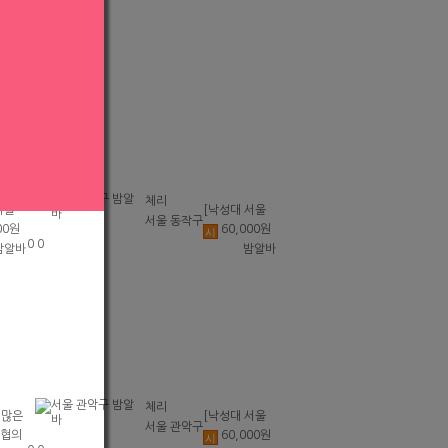
체리
서울
[낙성대 서울
서울 동작구
00원
60,000원
천]
대입구 봉천]
시
0
0
밤알바
밤알바
 투잡
초보환영 투잡
일지급
환영 당일지급
체리
심많은
[낙성대 서울
서울 관악구
협의
60,000원
반드
대입구 봉천]
시