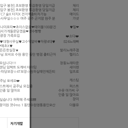
입구 봉천] 초보환영 투잡환영 당일지급
체리
입구 봉천] 초보환영 투잡환영 당일지급
체리
C7 술X 터치X 전지역출퇴차가능
메이드
사무실☆☆☆ 여주 광주 곤지암 원주 분
가넷
나미포따❤초이스없음❤테이블100분진
♥필❤
어서가게들문닫겠음❤갯수빵빵
셀광장 가족모집
❤️소다❤️
인♥대형사무실♥고수익알바♥차량4대♥
824노래빠
♥떼초X♥
★든든한실장★
발리노래주점
님 모셔요 수원 용인 동탄 병점 출퇴근차
펠리스
모십니다!!!
창동노래타운
렌딩 임팩트 도깨비 타이밍
세이렌
☆따당보장☆4T보장☆원하실때언제든퇴
일프로
캐스팅
공주님 오세요❤️
퍼스트에서 공주님 모집중
퍼스트
인중 일 많아요
수유 아가씨 구
인중 일 많아요
장미
 싶습니다 허락해 주세요❗❗❗
량지원 갯수no.1 동탄수원영통용인오산
더블유
자기개발