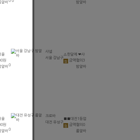
0
0
룸알바
밤알바
⭐술
초보환영 투잡
⭐당
환영 당일지급
⭐초보
샤넬
서울
⚠️한달에 ❤샤
서울 강남구
00원
금액협의
3
천]
넬백❤ 하나씩
협
0
밤알바
밤알바
 투잡
사고도 벤츠탐
일지급
크로바
서울
■■대전1등업
대전 유성구
00원
금액협의
0
천]
소■■♀[1등]
협
0
밤알바
룸알바
 투잡
♀일많아요↗
일지급
당일지급♀최