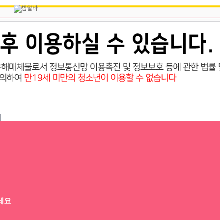
개꿀알바 고수익 당일지급
세요