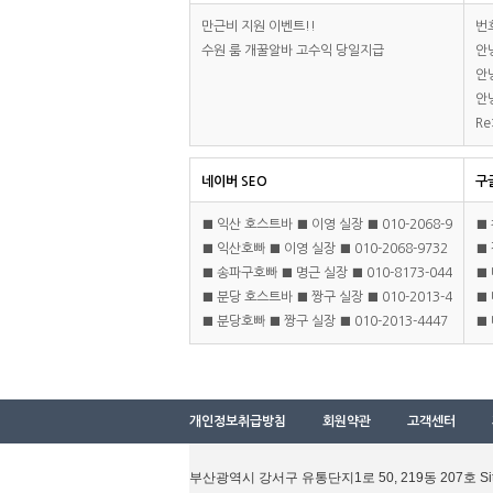
만근비 지원 이벤트!!
번
수원 룸 개꿀알바 고수익 당일지급
안
안
안
R
네이버 SEO
구
■ 익산 호스트바 ■ 이영 실장 ■ 010-2068-9
■ 
■ 익산호빠 ■ 이영 실장 ■ 010-2068-9732
■ 
732 ■
■ 송파구호빠 ■ 명근 실장 ■ 010-8173-044
■ 
■
■ 분당 호스트바 ■ 짱구 실장 ■ 010-2013-4
■ 
7 ■
9 
■ 분당호빠 ■ 짱구 실장 ■ 010-2013-4447
■ 
447 ■
9 
■
-8
개인정보취급방침
회원약관
고객센터
부산광역시 강서구 유통단지1
로 50
, 219동
207호
Si