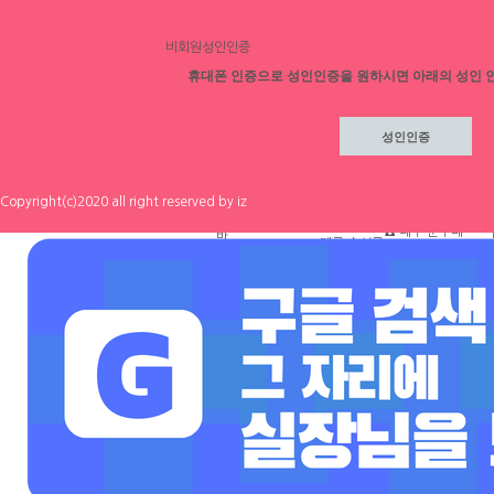
채용 바로가기
비회원성인인증
휴대폰 인증으로 성인인증을 원하시면 아래의 성인 
프리미엄
채용정보
가격안내
광고신청
Copyright(c)2020 all right reserved by iz
인스타
☎ 대구 순수테
대구 수성구
금액협의
0
이블①등↗♥
협
0
1
0
룸알바
고페이보장↗
♥밤알바1위
↗♥초보환영
↗♥언니들환
영 ◆대구룸알
바◆대구룸보
도◆대구밤알
바◆대구노래
체리
방알바◆대구
[낙성대 서울
서울 동작구
노래방보도◆
60,000원
대입구 봉천]
시