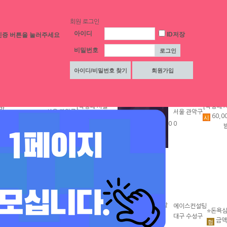
회원 로그인
아이디
ID저장
인증 버튼을 눌러주세요
비밀번호
체리
체리
[낙성대 서울
[낙성대 
서울 관악구
서울 관악구
60,000원
60,0
대입구 봉천]
대입구 봉
시
시
0
0
밤알바
초보환영 투잡
초보환영
환영 당일지급
환영 당
체리
에이스컨설팅
[낙성대 서울
⭐돈욕
서울 관악구
대구 수성구
60,000원
금액
대입구 봉천]
공주님
시
협