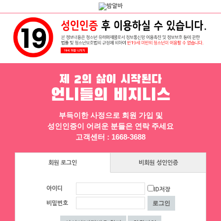
채용정보
인재정보
업소정보
서비스안내
제 2의 삶이 시작된다
언니들의 비지니스
부득이한 사정으로 회원 가입 및
성인인증이 어려운 분들은 연락 주세요
고객센터 : 1668-3688
▶ 프리미엄 채용정보
회원 로그인
비회원 성인인증
크로바
아이디
ID저장
■■대전1등업소■■♀[1등]♀일많아
비밀번호
요↗당일지급♀최고乃■■■
대전 유성구
|
협의 [금액협의]