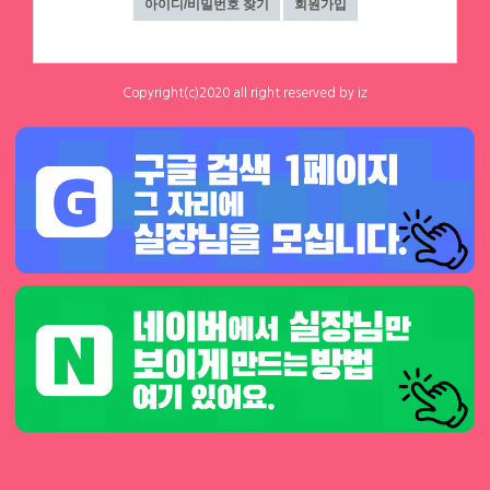
0
0
하루동안 표시하지 않음
닫기
에이스컨설팅
⭐돈욕심많은 공주님반드시클릭!⭐술❌
수위❌⭐당일지급⭐초보환영⭐
대구 수성구
|
협의 [금액협의]
Copyright(c)2020 all right reserved by iz
0
0
인스타
체리
☎ 대구 순수테이블①등↗♥고페이보장
[낙성대 서울대입구 봉천] 초보환영 투잡
↗♥밤알바1위↗♥초보환영↗♥언니들
환영 당일지급
환영 ◆대구룸알바◆대구룸보도◆대구
대구 수성구
|
협의 [금액협의]
서울 관악구
|
시급 60,000원
0
0
1
0
밤알바◆대구노래방알바◆대구노래방
보도◆대구바알바◆대구유흥알바◆대
구당일알바◆대구
1
2
3
4
▶ 인재정보