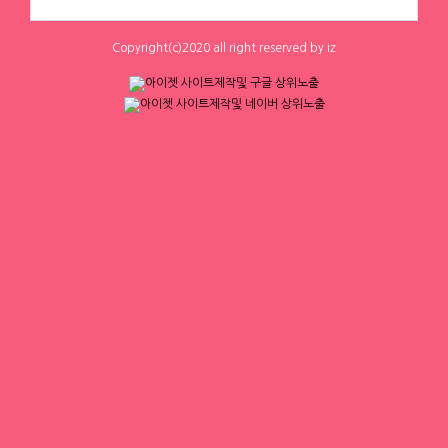
0
0
0
0
밤알바◆대구노래방알바◆대구노래방
하루동안 표시하지 않음
닫기
보도◆대구바알바◆대구유흥알바◆대
구당일알바◆대구
Copyright(c)2020 all right reserved by iz
체리
체리
[낙성대 서울대입구 봉천] 초보환영 투잡
[낙성대 서울대입구 봉천] 초보환영 투잡
환영 당일지급
환영 당일지급
서울 관악구
|
시급 60,000원
서울 관악구
|
시급 60,000원
1
0
0
0
1
2
3
4
▶ 인재정보