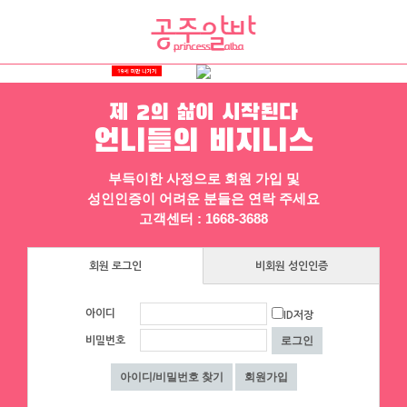
제 2의 삶이 시작된다
채용정보
인재정보
업소정보
서비스안내
언니들의 비지니스
부득이한 사정으로 회원 가입 및
성인인증이 어려운 분들은 연락 주세요
고객센터 : 1668-3688
회원 로그인
비회원 성인인증
▶ 프리미엄 채용정보
아이디
ID저장
에이스컨설팅
인스타
비밀번호
⭐돈욕심많은 공주님반드시클릭!⭐술❌
☎ 대구 순수테이블①등↗♥고페이보장
수위❌⭐당일지급⭐초보환영⭐
↗♥밤알바1위↗♥초보환영↗♥언니들
대구 수성구
|
협의 [금액협의]
환영 ◆대구룸알바◆대구룸보도◆대구
대구 수성구
|
협의 [금액협의]