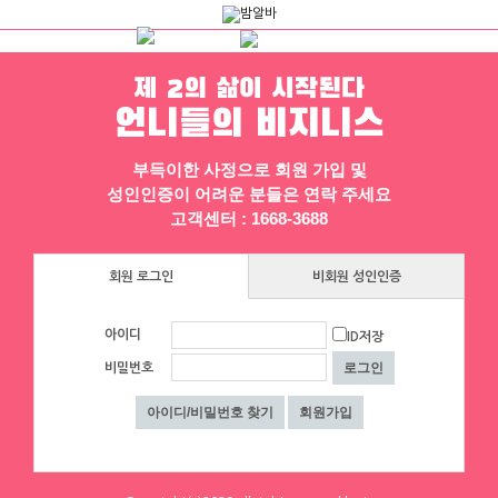
제 2의 삶이 시작된다
언니들의 비지니스
채용정보
인재정보
업소정보
서비스안내
부득이한 사정으로 회원 가입 및
성인인증이 어려운 분들은 연락 주세요
고객센터 : 1668-3688
회원 로그인
비회원 성인인증
아이디
ID저장
▶ 프리미엄 채용정보
비밀번호
에이스컨설팅
체리
⭐돈욕심많은 공주님반드시클릭!⭐술❌
[낙성대 서울대입구 봉천] 초보환영 투잡
수위❌⭐당일지급⭐초보환영⭐
환영 당일지급
대구 수성구
|
협의 [금액협의]
서울 금천구
|
시급 60,000원