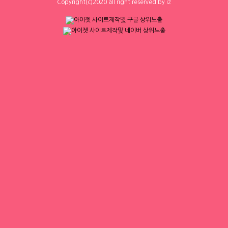
0
0
0
0
Copyright(c)2020 all right reserved by iz
하루동안 표시하지 않음
닫기
체리
크로바
[낙성대 서울대입구 봉천] 초보환영 투잡
■■대전1등업소■■♀[1등]♀일많아
환영 당일지급
요↗당일지급♀최고乃■■■
서울 금천구
|
시급 60,000원
대전 유성구
|
협의 [금액협의]
0
0
0
0
1
2
3
4
▶ 인재정보