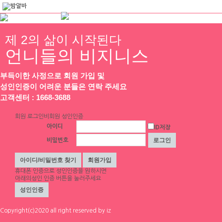
제 2의 삶이 시작된다
언니들의 비지니스
채용정보
인재정보
업소정보
서비스안내
부득이한 사정으로 회원 가입 및
회원가입
성인인증이 어려운 분들은 연락 주세요
고객센터 : 1668-3688
유흥알바, 업소알바 모집 구인구직 사이트
제1장 총칙
제1조 (목적)
회원 로그인
비회원 성인인증
본 약관은 공주알바(이하 "회사")가 제공하는 인터넷 관련 서비스( 이하 "서비스")를 이
아이디
ID저장
용함에 있어 사이트와 이용자간의 권리, 의무 및 책임사항, 하나의 ID 및 PASSWORD
로 통합하여 이용하는데 따른 이용조건 및 절차 등 기본적인 사항을 규정함을 목적으로
비밀번호
합니다.
제2조 (약관의 효력과 변경)
① 이 약관은 서비스를 이용하고자 하는 모든 회원에 대하여 그 효력을 발생합니다.
휴대폰 인증
으로 성인인증을 원하시면
② 이 약관의 내용은 서비스 화면에 게시하거나 기타의 방법으로 회원에게 공시하고, 이
아래의성인 인증 버튼을 눌러주세요
에 동의한 회원이 서비스에 가입함으로서 효력이 발생합니다.
회원이용약관에 동의합니다.
③ 회사는 필요하다고 인정되는 경우 이 약관을 변경할 수 있으며, 약관이 변경된 경우에
는 지체 없이 제2항과 같은 방법으로 공시합니다. 다만, 이용자의 권리 또는 의무에 관한
중요한 규정의 변경은 최소한 7일전에 공시합니다.
Copyright(c)2020 all right reserved by iz
④ 이용자는 변경된 약관 사항에 동의하지 않으면 서비스 이용을 중단하고 이용 계약을
유흥알바, 업소알바 모집 구인구직 사이트