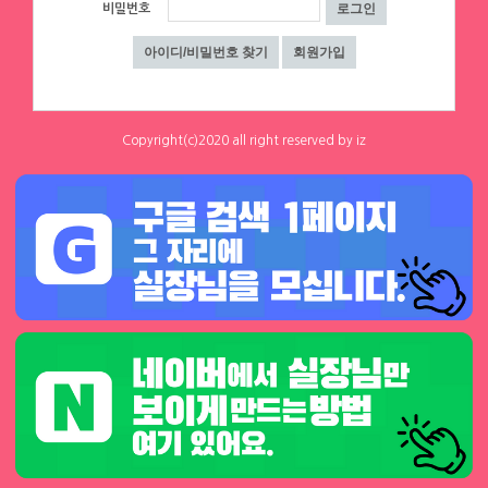
비밀번호
정보가 존재하지 않습니다.
로그인
회원가입
회원약관
IZ
부산광역시 강서구 유통단지1로 50, 219동 207호
Copyright(c)2020 all right reserved by iz
Site Manager 정성훈
4890700667 ｜2022부산강서구0746｜J1203020170002
■
■
■
■
■
■
■
고 객 센 터 ■
■
■
■
■
■
■
☎1668-3688
Copyright ⓒ IZ
All Rights Reserved