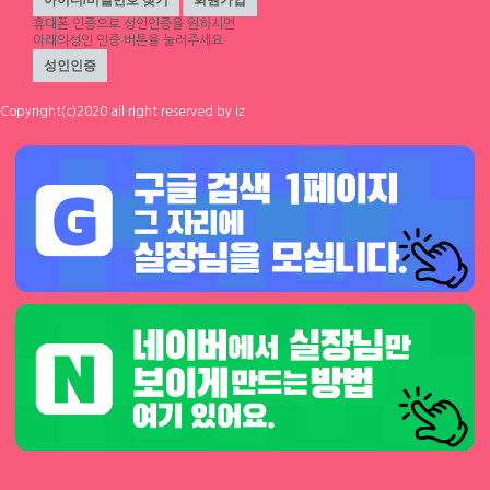
휴대폰 인증
으로 성인인증을 원하시면
아래의성인 인증 버튼을 눌러주세요
Copyright(c)2020 all right reserved by iz
스크랩
|
신고
|
쪽지
|
공유
리베라
TC 130,000원
상시모집
공유하기
구글
페이스북
트워터
기본정보
모집업종
룸알바
닉네임
리베라
급여