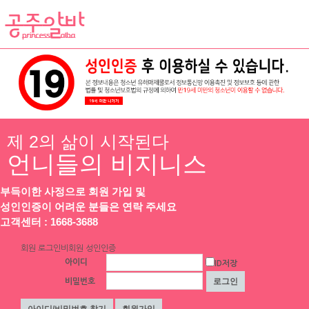
채용정보
인재정보
업소정보
서비스안내
제 2의 삶이 시작된다
업데이트 2025-06-27 00:26:39
수성구 황금동 룸알바
언니들의 비지니스
부득이한 사정으로 회원 가입 및
성인인증이 어려운 분들은 연락 주세요
고객센터 : 1668-3688
회원 로그인
비회원 성인인증
아이디
ID저장
비밀번호