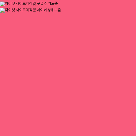
여성
연령
무관
테마선택
초보가능
마감일
상시모집
업체평가
추천하기 0
반대하기 0
평가
평가 코멘트
이 업체를 평가해주세요
출근부
상세 채용정보
창동 1등 사무실
[ 업체명 ]
소개