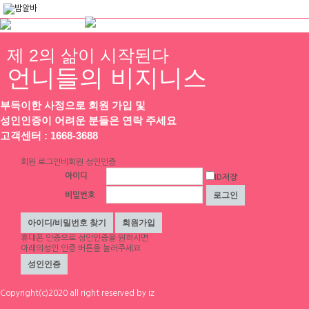
제 2의 삶이 시작된다
언니들의 비지니스
채용정보
인재정보
업소정보
서비스안내
부득이한 사정으로 회원 가입 및
성인인증이 어려운 분들은 연락 주세요
고객센터 : 1668-3688
업데이트 2026-02-12 14:25:13
러블리 공주님 모십니다!!!
회원 로그인
비회원 성인인증
스크랩
|
신고
|
쪽지
|
공유
아이디
ID저장
창동노래타운
TC 130,000원
상시모집
비밀번호
공유하기
구글
페이스북
트워터
기본정보
모집업종
휴대폰 인증
으로 성인인증을 원하시면
밤알바, 룸알바, 기타
아래의성인 인증 버튼을 눌러주세요
닉네임
러블리
급여
TC 130,000원
Copyright(c)2020 all right reserved by iz
성별