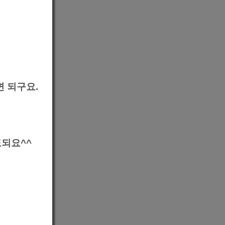
 되구요.
되요^^