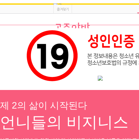
즐겨찾기
광고등록
채용정보
이력서등록
공지
l
만근비 지원 이벤트!!
수원 룸 
제 2의 삶이 시작된다
오늘본 채용
1
인재정보
블랙홀노래클럽
출퇴자유 ❤️ 갯수보장 ❤️ 공주님들모셔요 ❤️
언니들의 비지니스
커뮤니티
인천 서구
70,000원
T
C
전체보기
1
/1
서비스안내