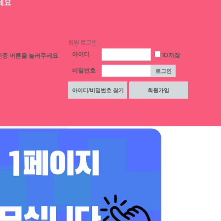
세요
>
채용정보
>
채용정보 상세
스크랩
인쇄
신고
쪽지
025-12-05
보장 ❤️ 공주님들모셔요 ❤️
회원 로그인
출근부
상세 채용정보
연락처 및 접수방
아이디
ID저장
인증 버튼을 눌러주세요
비밀번호
랙홀노래클럽
블랙홀노래클럽
모집업종
밤알바, 노래방알바, 기타
0원
능