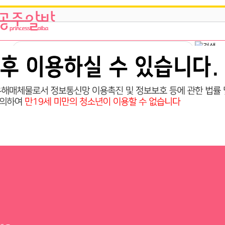
개꿀알바 고수익 당일지급