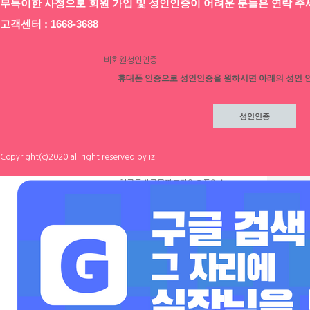
부득이한 사정으로 회원 가입 및 성인인증이 어려운 분들은 연락 주
개인회원
기업회원
채용정보 상세
고객센터 : 1668-3688
이전
최종 수정일 2
출퇴자유 ❤️ 갯수
비회원성인인증
업체 평가
회원가입
아이디/
비번찾기
휴대폰 인증으로 성인인증을 원하시면 아래의 성인 
전체
채용
정보
지역별 채용정보
서울
인천
대구
대전
부산
광주
울산
세종
경기
강원
충남
충북
경남
경북
전남
전북
제주
해외
직종별 채용정보
룸알바
노래방알바
마사지알바
바(BAR)알바
기타
밤알바
Copyright(c)2020 all right reserved by iz
테마별 채용정보
블
숙소제공
선불가능
초보가능
친구동반근무
파트타임
오픈업소
시설최고
스타일코디
기본급
지명비
꽁비지급
소개비
여자실장
이벤트
해외원정
출퇴차량
24시영업
365일영업
고정알바
기획사알바
초이스없음
만근비
숙소비지원
해외
중빠
공지사항 게시판
닉네임
엽이
만근비 지원 이벤트!!
급여
TC 70,00
수원 룸 개꿀알바 고수익 당일지급
성별
여성
연령
20~35세
고객문의 게시판
테마선택
초보가