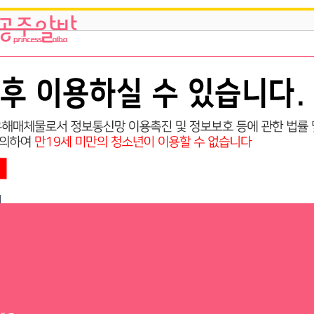
개꿀알바 고수익 당일지급