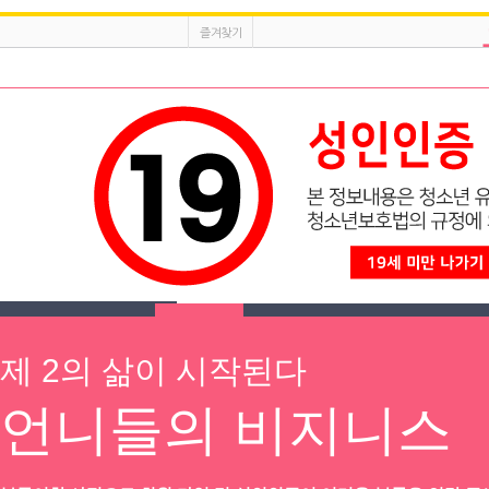
즐겨찾기
광고등록
제 2의 삶이 시작된다
채용정보
이력서등록
공지
l
만근비 지원 이벤트!!
수원 룸 
언니들의 비지니스
오늘본 채용
1
인재정보
초이스
★갯수1등★ ♥돈 버실 공주님들 구해요♥ ★출퇴지원★
경기 수원시
커뮤니티