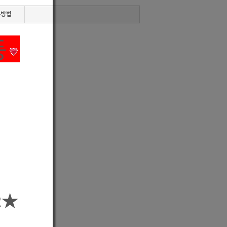
수방법
등
☎
2
★