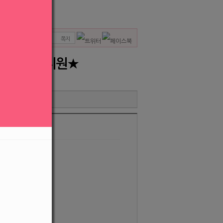
스크랩
인쇄
신고
쪽지
♥ ★출퇴지원★
수방법