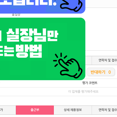
홍실장
TC 60,000원
여성
무관
초보가능
상시모집
평가
출근부
상세 채용정보
연락처 및 접
추천하기 0
반대하기 0
평가 코멘트
이 업체를 평가해주세요
평가
출근부
상세 채용정보
연락처 및 접