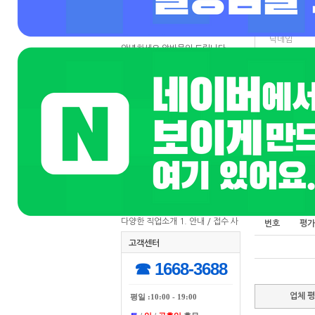
수원 룸 개꿀알바 고수익 당일지급
고객문의 게시판
번호수정요청
닉네임
안녕하세요 알바문의 드립니다
급여
안녕하세요 알바문의 드립니다
성별
Re:안녕하세요 알바문의 드립니다
연령
안녕하세요 알바문의 드립니다
테마선택
유흥사전 게시판
마감일
[필독]유흥사전 게시판 안내
자기개발 게시판
다양한 직업소개 5. 간병인
업체 
다양한 직업소개 4. 보험설계사
다양한 직업소개 3. 다이어트 프로
그래머
다양한 직업소개 2. 피부관리사
다양한 직업소개 1. 안내 / 접수 사
번호
평가
무원
고객센터
☎ 1668-3688
업체 
평일 :10:00 - 19:00