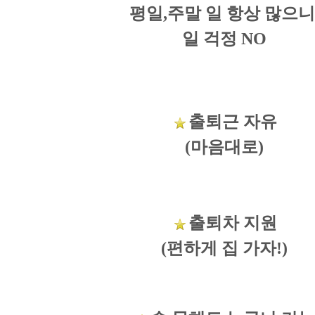
평일,주말 일 항상
많으
일 걱정 NO
출
퇴근 자유
(마음대로)
출
퇴차 지원
(편하게 집 가자!)