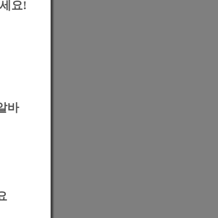
세요!
알바
요