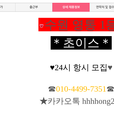
평가
출근부
상세 채용정보
연락처 및 접
수원 영통 1
＊초이스
＊
♥24시 항시 모집
♥
☎
010-4499-7351
★
카카오톡 hhhhong