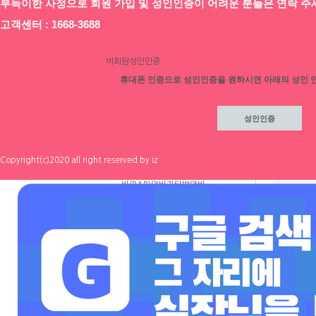
60,000원
부득이한 사정으로 회원 가입 및 성인인증이 어려운 분들은 연락 주
T
C
전체보기
1
/1
서비스안내
고객센터 : 1668-3688
개인회원
기업회원
채용정보 상세
최종
이전
비회원성인인증
휴대폰 인증으로 성인인증을 원하시면 아래의 성인 
회원가입
아이디/
비번찾기
전체
채용
정보
지역별 채용정보
서울
인천
대구
대전
부산
광주
울산
업체 
세종
경기
강원
충남
충북
경남
경북
전남
전북
제주
해외
Copyright(c)2020 all right reserved by iz
직종별 채용정보
룸알바
노래방알바
마사지알바
바(BAR)알바
기타
밤알바
테마별 채용정보
숙소제공
선불가능
초보가능
친구동반근무
파트타임
오픈업소
시설최고
스타일코디
기본급
지명비
꽁비지급
소개비
여자실장
이벤트
해외원정
출퇴차량
24시영업
365일영업
고정알바
기획사알바
초이스없음
만근비
숙소비지원
해외
중빠
공지사항 게시판
만근비 지원 이벤트!!