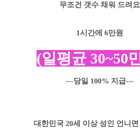
무조건 갯수 채워 드려요
1시간에
6
만원
(일평균 30
~5
0
---당일 100% 지급---
대한민국 20세 이상 성인 언니면