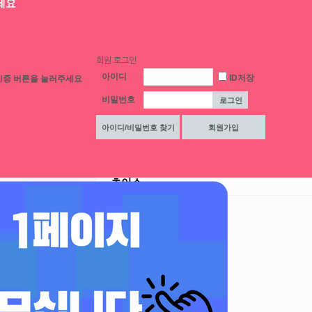
세요
>
채용정보
>
채용정보 상세
 수정일 2025-04-23
회원 로그인
아이디
ID저장
인증 버튼을 눌러주세요
★갯수1등★ ♥돈 버실 공주님들 구해요
비밀번호
평가
출근부
상세 채용정보
연락처 및 접
초이스
모집업종
노래방알바
초이스