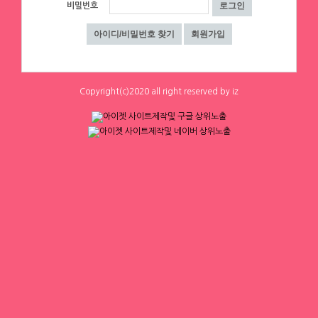
0
0
0
0
비밀번호
하루동안 표시하지 않음
닫기
Copyright(c)2020 all right reserved by iz
에이스컨설팅
인스타
⭐돈욕심많은 공주님반드시클릭!⭐술❌
☎ 대구 순수테이블①등↗♥고페이보장
수위❌⭐당일지급⭐초보환영⭐
↗♥밤알바1위↗♥초보환영↗♥언니들
대구 수성구
|
협의 [금액협의]
환영 ◆대구룸알바◆대구룸보도◆대구
대구 수성구
|
협의 [금액협의]
0
0
0
0
밤알바◆대구노래방알바◆대구노래방
보도◆대구바알바◆대구유흥알바◆대
구당일알바◆대구
1
2
3
4
▶ 인재정보