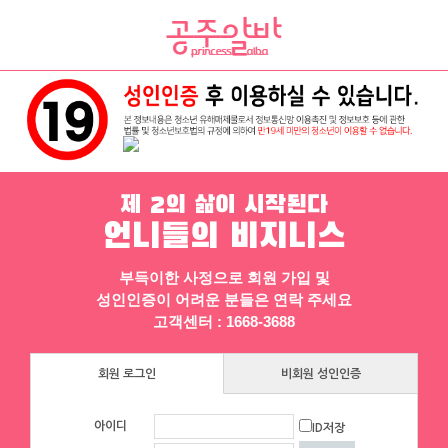
채용정보
인재정보
업소정보
서비스안내
제 2의 삶이 시작된다
언니들의 비지니스
부득이한 사정으로 회원 가입 및
성인인증이 어려운 분들은 연락 주세요
▶ 프리미엄 채용정보
고객센터 : 1668-3688
체리
크로바
회원 로그인
비회원 성인인증
[낙성대 서울대입구 봉천] 초보환영 투잡
■■대전1등업소■■♀[1등]♀일많아
환영 당일지급
요↗당일지급♀최고乃■■■
아이디
ID저장
서울 금천구
|
시급 60,000원
대전 유성구
|
협의 [금액협의]