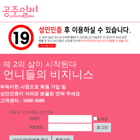
채용정보
인재정보
업소정보
서비스안내
제 2의 삶이 시작된다
정보가 존재하지 않습니다.
언니들의 비지니스
로그인
회원가입
회원약관
IZ
부득이한 사정으로 회원 가입 및
성인인증이 어려운 분들은 연락 주세요
부산광역시 강서구 유통단지1로 50, 219동 207호
고객센터 : 1668-3688
Site Manager 정성훈
회원 로그인
비회원 성인인증
4890700667 ｜2022부산강서구0746｜J1203020170002
아이디
ID저장
■
■
■
■
■
■
■
고 객 센 터 ■
■
■
■
■
■
■
비밀번호
☎1668-3688