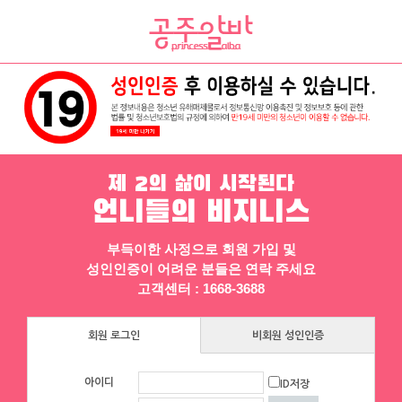
채용정보
인재정보
업소정보
서비스안내
제 2의 삶이 시작된다
언니들의 비지니스
부득이한 사정으로 회원 가입 및
성인인증이 어려운 분들은 연락 주세요
고객센터 : 1668-3688
▶ 프리미엄 채용정보
회원 로그인
비회원 성인인증
에이스컨설팅
체리
아이디
ID저장
⭐돈욕심많은 공주님반드시클릭!⭐술❌
[낙성대 서울대입구 봉천] 초보환영 투잡