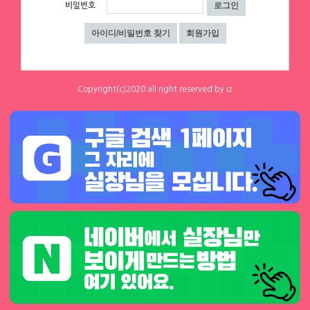
수위❌⭐당일지급⭐초보환영⭐
환영 당일지급
비밀번호
하루동안 표시하지 않음
닫기
대구 수성구
|
협의 [금액협의]
서울 구로구
|
시급 60,000원
0
0
0
0
Copyright(c)2020 all right reserved by iz
체리
체리
[낙성대 서울대입구 봉천] 초보환영 투잡
[낙성대 서울대입구 봉천] 초보환영 투잡
환영 당일지급
환영 당일지급
서울 금천구
|
시급 60,000원
서울 금천구
|
시급 60,000원
0
0
0
0
1
2
3
4