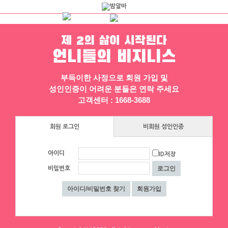
제 2의 삶이 시작된다
하루동안 표시하지 않음
닫기
언니들의 비지니스
채용정보
인재정보
업소정보
서비스안내
부득이한 사정으로 회원 가입 및
성인인증이 어려운 분들은 연락 주세요
고객센터 : 1668-3688
회원 로그인
비회원 성인인증
아이디
ID저장
비밀번호
▶ 프리미엄 채용정보
체리
에이스컨설팅
[낙성대 서울대입구 봉천] 초보환영 투잡
⭐돈욕심많은 공주님반드시클릭!⭐술❌