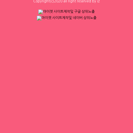
Copyright(c)2020 all right reserved by iz
환영 당일지급
수위❌⭐당일지급⭐초보환영⭐
서울 구로구
|
시급 60,000원
대구 수성구
|
협의 [금액협의]
0
0
0
0
샤넬
체리
⚠️한달에 ❤샤넬백❤ 하나씩 사고도 벤츠
[낙성대 서울대입구 봉천] 초보환영 투잡
탐
환영 당일지급
서울 강남구
|
협의 [금액협의]
서울 동작구
|
시급 60,000원
3
0
0
0
1
2
3
4