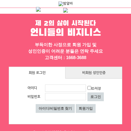
제 2의 삶이 시작된다
하루동안 표시하지 않음
닫기
언니들의 비지니스
채용정보
인재정보
업소정보
서비스안내
부득이한 사정으로 회원 가입 및
성인인증이 어려운 분들은 연락 주세요
고객센터 : 1668-3688
회원 로그인
비회원 성인인증
아이디
ID저장
▶ 프리미엄 채용정보
비밀번호
크로바
에이스컨설팅
■■대전1등업소■■♀[1등]♀일많아
⭐돈욕심많은 공주님반드시클릭!⭐술❌
요↗당일지급♀최고乃■■■
수위❌⭐당일지급⭐초보환영⭐
대전 유성구
|
협의 [금액협의]
대구 수성구
|
협의 [금액협의]