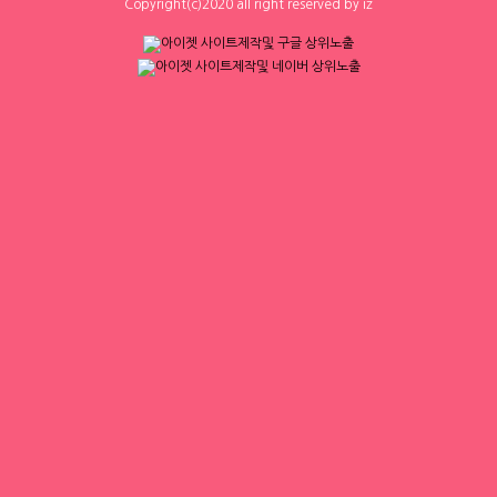
Copyright(c)2020 all right reserved by iz
0
0
0
0
인스타
체리
☎ 대구 순수테이블①등↗♥고페이보장
[낙성대 서울대입구 봉천] 초보환영 투잡
↗♥밤알바1위↗♥초보환영↗♥언니들
환영 당일지급
환영 ◆대구룸알바◆대구룸보도◆대구
대구 수성구
|
협의 [금액협의]
서울 관악구
|
시급 60,000원
밤알바◆대구노래방알바◆대구노래방
0
0
1
0
보도◆대구바알바◆대구유흥알바◆대
구당일알바◆대구
1
2
3
4
▶ 인재정보