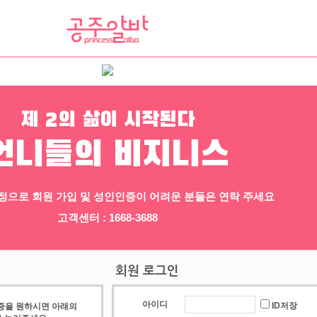
티
서비스안내
제 2의 삶이 시작된다
수원 룸 개꿀알바 고수익 당일지급
언니들의 비지니스
정으로 회원 가입 및 성인인증이 어려운 분들은 연락 주세요
고객센터 : 1668-3688
회원 로그인
아이디
ID저장
증을 원하시면 아래의