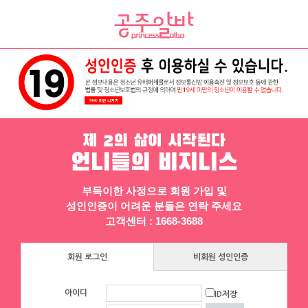
채용정보
인재정보
업소정보
서비스안내
제 2의 삶이 시작된다
언니들의 비지니스
부득이한 사정으로 회원 가입 및
성인인증이 어려운 분들은 연락 주세요
▶ 프리미엄 채용정보
고객센터 : 1668-3688
체리
회원 로그인
비회원 성인인증
[낙성대 서울대입구 봉천] 초보환영 투잡
환영 당일지급
아이디
ID저장
서울 구로구
|
시급 60,000원