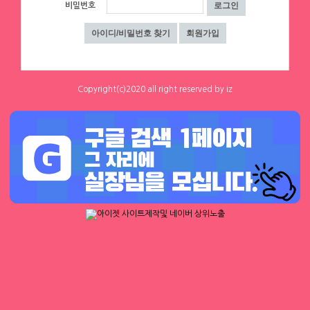
비밀번호
0
0
하루동안 표시하지 않음
닫기
에이스컨설팅
⭐돈욕심많은 공주님반드시클릭!⭐술❌
수위❌⭐당일지급⭐초보환영⭐
대구 수성구
|
협의 [금액협의]
0
0
Copyright(c)2020 all right reserved by iz
체리
체리
[낙성대 서울대입구 봉천] 초보환영 투잡
[낙성대 서울대입구 봉천] 초보환영 투잡
환영 당일지급
환영 당일지급
서울 금천구
|
시급 60,000원
서울 금천구
|
시급 60,000원
0
0
0
0
1
2
3
4
▶ 인재정보