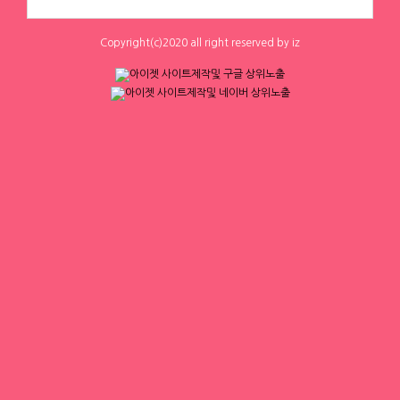
0
0
1
0
밤알바◆대구노래방알바◆대구노래방
하루동안 표시하지 않음
닫기
보도◆대구바알바◆대구유흥알바◆대
구당일알바◆대구
Copyright(c)2020 all right reserved by iz
체리
체리
[낙성대 서울대입구 봉천] 초보환영 투잡
[낙성대 서울대입구 봉천] 초보환영 투잡
환영 당일지급
환영 당일지급
서울 관악구
|
시급 60,000원
서울 동작구
|
시급 60,000원
0
0
0
0
1
2
3
4
▶ 인재정보