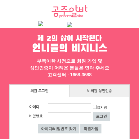
제 2의 삶이 시작된다
채용정보
인재정보
업소정보
서비스안내
언니들의 비지니스
부득이한 사정으로 회원 가입 및
성인인증이 어려운 분들은 연락 주세요
고객센터 : 1668-3688
회원 로그인
비회원 성인인증
▶ 프리미엄 채용정보
아이디
ID저장
인스타
체리
비밀번호
☎ 대구 순수테이블①등↗♥고페이보장
[낙성대 서울대입구 봉천] 초보환영 투잡
↗♥밤알바1위↗♥초보환영↗♥언니들
환영 당일지급
환영 ◆대구룸알바◆대구룸보도◆대구
대구 수성구
|
협의 [금액협의]
서울 관악구
|
시급 60,000원