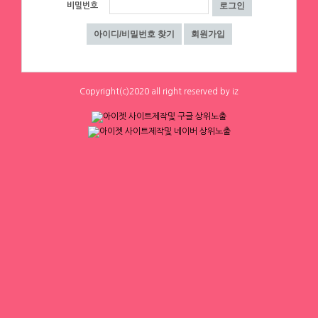
0
0
3
0
비밀번호
하루동안 표시하지 않음
닫기
Copyright(c)2020 all right reserved by iz
에이스컨설팅
⭐돈욕심많은 공주님반드시클릭!⭐술❌
수위❌⭐당일지급⭐초보환영⭐
대구 수성구
|
협의 [금액협의]
0
0
체리
[낙성대 서울대입구 봉천] 초보환영 투잡
환영 당일지급
서울 구로구
|
시급 60,000원
0
0
1
2
3
4
▶ 인재정보