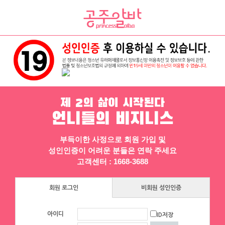
채용정보
인재정보
업소정보
서비스안내
제 2의 삶이 시작된다
언니들의 비지니스
부득이한 사정으로 회원 가입 및
성인인증이 어려운 분들은 연락 주세요
▶ 프리미엄 채용정보
고객센터 : 1668-3688
체리
샤넬
회원 로그인
비회원 성인인증
[낙성대 서울대입구 봉천] 초보환영 투잡
⚠️한달에 ❤샤넬백❤ 하나씩 사고도 벤츠
환영 당일지급
탐
아이디
ID저장
서울 동작구
|
시급 60,000원
서울 강남구
|
협의 [금액협의]