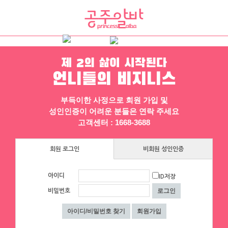
제 2의 삶이 시작된다
채용정보
인재정보
업소정보
서비스안내
언니들의 비지니스
부득이한 사정으로 회원 가입 및
성인인증이 어려운 분들은 연락 주세요
고객센터 : 1668-3688
회원 로그인
비회원 성인인증
▶ 프리미엄 채용정보
아이디
ID저장
체리
에이스컨설팅
비밀번호
[낙성대 서울대입구 봉천] 초보환영 투잡
⭐돈욕심많은 공주님반드시클릭!⭐술❌
환영 당일지급
수위❌⭐당일지급⭐초보환영⭐
서울 구로구
|
시급 60,000원
대구 수성구
|
협의 [금액협의]