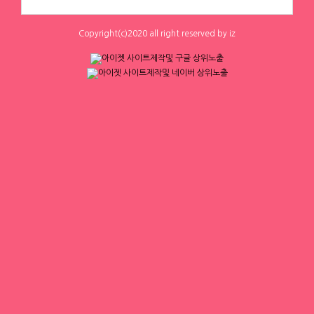
0
0
0
0
하루동안 표시하지 않음
닫기
Copyright(c)2020 all right reserved by iz
체리
체리
[낙성대 서울대입구 봉천] 초보환영 투잡
[낙성대 서울대입구 봉천] 초보환영 투잡
환영 당일지급
환영 당일지급
서울 금천구
|
시급 60,000원
서울 금천구
|
시급 60,000원
0
0
0
0
1
2
3
4
▶ 인재정보