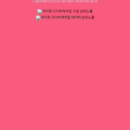
Copyright(c)2020 all right reserved by iz
3
0
0
0
하루동안 표시하지 않음
닫기
에이스컨설팅
체리
⭐돈욕심많은 공주님반드시클릭!⭐술❌
[낙성대 서울대입구 봉천] 초보환영 투잡
수위❌⭐당일지급⭐초보환영⭐
환영 당일지급
대구 수성구
|
협의 [금액협의]
서울 구로구
|
시급 60,000원
0
0
0
0
1
2
3
4
▶ 인재정보