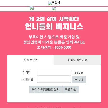
제 2의 삶이 시작된다
언니들의 비지니스
채용정보
인재정보
업소정보
서비스안내
부득이한 사정으로 회원 가입 및
성인인증이 어려운 분들은 연락 주세요
고객센터 : 1668-3688
회원 로그인
비회원 성인인증
아이디
ID저장
▶ 프리미엄 채용정보
비밀번호
샤넬
체리
⚠️한달에 ❤샤넬백❤ 하나씩 사고도 벤츠
[낙성대 서울대입구 봉천] 초보환영 투잡
탐
환영 당일지급
서울 강남구
|
협의 [금액협의]
서울 동작구
|
시급 60,000원