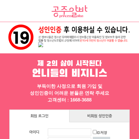
채용정보
인재정보
업소정보
서비스안내
제 2의 삶이 시작된다
언니들의 비지니스
부득이한 사정으로 회원 가입 및
성인인증이 어려운 분들은 연락 주세요
▶ 프리미엄 채용정보
고객센터 : 1668-3688
♥일잘하는실장♥
회원 로그인
비회원 성인인증
❤️친구랑ok❤️투잡ok❤️늦출ok❤️연중무
휴❤️갯수8개이상❤️
아이디
ID저장
인천
|
시급 60,000원