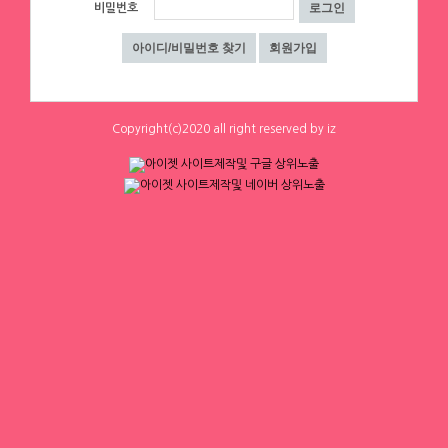
1
1
비밀번호
하루동안 표시하지 않음
닫기
체리
[낙성대 서울대입구 봉천] 초보환영 투잡
환영 당일지급
서울 관악구
|
시급 60,000원
0
0
Copyright(c)2020 all right reserved by iz
체리
샤넬
[낙성대 서울대입구 봉천] 초보환영 투잡
⚠️한달에 ❤샤넬백❤ 하나씩 사고도 벤츠
환영 당일지급
탐
서울 구로구
|
시급 60,000원
서울 강남구
|
협의 [금액협의]
0
0
3
0
1
2
3
4
▶ 인재정보