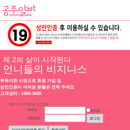
채용정보
인재정보
업소정보
서비스안내
제 2의 삶이 시작된다
언니들의 비지니스
부득이한 사정으로 회원 가입 및
성인인증이 어려운 분들은 연락 주세요
고객센터 : 1668-3688
▶ 프리미엄 채용정보
회원 로그인
비회원 성인인증
아이디
ID저장
비밀번호
체리
체리
[낙성대 서울대입구 봉천] 초보환영 투잡
[낙성대 서울대입구 봉천] 초보환영 투잡