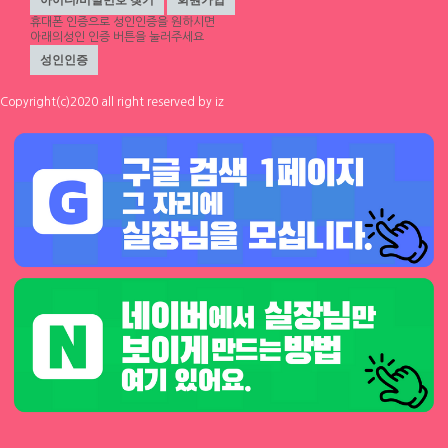
환영 당일지급
환영 당일지급
하루동안 표시하지 않음
닫기
휴대폰 인증
으로 성인인증을 원하시면
서울 관악구
|
시급 60,000원
서울 관악구
|
시급 60,000원
아래의성인 인증 버튼을 눌러주세요
1
0
0
0
Copyright(c)2020 all right reserved by iz
체리
에이스컨설팅
[낙성대 서울대입구 봉천] 초보환영 투잡
⭐돈욕심많은 공주님반드시클릭!⭐술❌
환영 당일지급
수위❌⭐당일지급⭐초보환영⭐
서울 동작구
|
시급 60,000원
대구 수성구
|
협의 [금액협의]
0
0
0
0
1
2
3
4