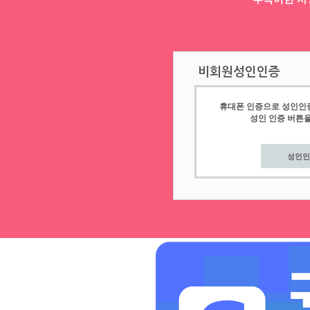
비회원성인인증
휴대폰 인증으로 성인인
성인 인증 버튼
프리미엄
채용정보
가격안내
광고신청
체리
[낙성대 서울
서울 관악구
60,000원
대입구 봉천]
시
1
0