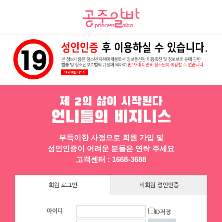
채용정보
인재정보
업소정보
서비스안내
제 2의 삶이 시작된다
언니들의 비지니스
부득이한 사정으로 회원 가입 및
성인인증이 어려운 분들은 연락 주세요
▶ 프리미엄 채용정보
고객센터 : 1668-3688
체리
체리
회원 로그인
비회원 성인인증
[낙성대 서울대입구 봉천] 초보환영 투잡
[낙성대 서울대입구 봉천] 초보환영 투잡
환영 당일지급
환영 당일지급
아이디
ID저장
서울 동작구
|
시급 60,000원
서울 동작구
|
시급 60,000원