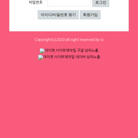
0
0
0
0
비밀번호
하루동안 표시하지 않음
닫기
Copyright(c)2020 all right reserved by iz
체리
체리
[낙성대 서울대입구 봉천] 초보환영 투잡
[낙성대 서울대입구 봉천] 초보환영 투잡
환영 당일지급
환영 당일지급
서울 관악구
|
시급 60,000원
서울 관악구
|
시급 60,000원
0
0
0
0
1
2
3
4
▶ 인재정보