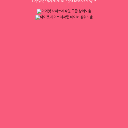
1
0
0
0
Copyright(c)2020 all right reserved by iz
하루동안 표시하지 않음
닫기
체리
체리
[낙성대 서울대입구 봉천] 초보환영 투잡
[낙성대 서울대입구 봉천] 초보환영 투잡
환영 당일지급
환영 당일지급
서울 동작구
|
시급 60,000원
서울 동작구
|
시급 60,000원
0
0
0
0
1
2
3
4
▶ 인재정보