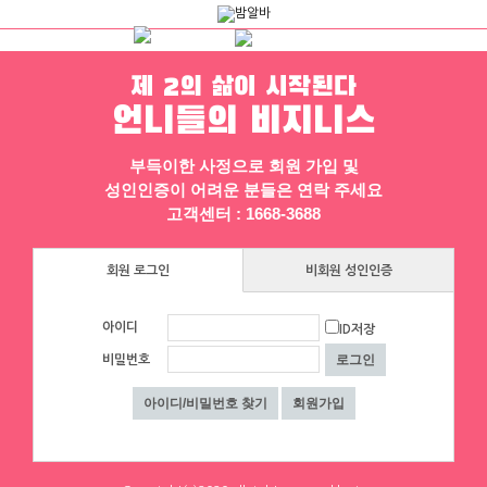
제 2의 삶이 시작된다
언니들의 비지니스
채용정보
인재정보
업소정보
서비스안내
부득이한 사정으로 회원 가입 및
성인인증이 어려운 분들은 연락 주세요
고객센터 : 1668-3688
회원 로그인
비회원 성인인증
아이디
ID저장
▶ 프리미엄 채용정보
비밀번호
체리
체리
[낙성대 서울대입구 봉천] 초보환영 투잡
[낙성대 서울대입구 봉천] 초보환영 투잡
환영 당일지급
환영 당일지급
서울 관악구
|
시급 60,000원
서울 관악구
|
시급 60,000원