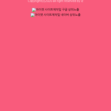
Copyright(c)2020 all right reserved by iz
▶ 프리미엄 채용정보
에이스컨설팅
체리
⭐돈욕심많은 공주님반드시클릭!⭐술❌
[낙성대 서울대입구 봉천] 초보환영 투잡
수위❌⭐당일지급⭐초보환영⭐
환영 당일지급
대구 수성구
|
협의 [금액협의]
서울 금천구
|
시급 60,000원
0
0
0
0