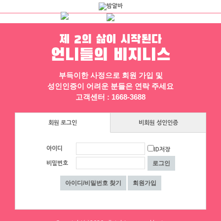
제 2의 삶이 시작된다
하루동안 표시하지 않음
닫기
언니들의 비지니스
채용정보
인재정보
업소정보
서비스안내
부득이한 사정으로 회원 가입 및
성인인증이 어려운 분들은 연락 주세요
고객센터 : 1668-3688
회원 로그인
비회원 성인인증
아이디
ID저장
비밀번호