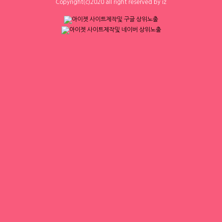
0
0
Copyright(c)2020 all right reserved by iz
인스타
☎ 대구 순수테이블①등↗♥고페이보장
↗♥밤알바1위↗♥초보환영↗♥언니들
환영 ◆대구룸알바◆대구룸보도◆대구
대구 수성구
|
협의 [금액협의]
0
0
밤알바◆대구노래방알바◆대구노래방
보도◆대구바알바◆대구유흥알바◆대
구당일알바◆대구
체리
체리
[낙성대 서울대입구 봉천] 초보환영 투잡
[낙성대 서울대입구 봉천] 초보환영 투잡
환영 당일지급
환영 당일지급
서울 관악구
|
시급 60,000원
서울 관악구
|
시급 60,000원
1
0
0
0
1
2
3
4
▶ 인재정보