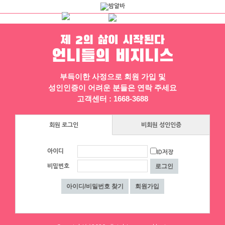
제 2의 삶이 시작된다
하루동안 표시하지 않음
닫기
언니들의 비지니스
채용정보
인재정보
업소정보
서비스안내
부득이한 사정으로 회원 가입 및
성인인증이 어려운 분들은 연락 주세요
고객센터 : 1668-3688
회원 로그인
비회원 성인인증
아이디
ID저장
▶ 프리미엄 채용정보
비밀번호
에이스컨설팅
⭐돈욕심많은 공주님반드시클릭!⭐술❌
수위❌⭐당일지급⭐초보환영⭐
대구 수성구
|
협의 [금액협의]