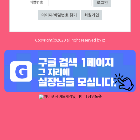
1
1
비밀번호
하루동안 표시하지 않음
닫기
체리
[낙성대 서울대입구 봉천] 초보환영 투잡
환영 당일지급
서울 관악구
|
시급 60,000원
0
0
Copyright(c)2020 all right reserved by iz
체리
샤넬
[낙성대 서울대입구 봉천] 초보환영 투잡
⚠️한달에 ❤샤넬백❤ 하나씩 사고도 벤츠
환영 당일지급
탐
서울 구로구
|
시급 60,000원
서울 강남구
|
협의 [금액협의]
0
0
3
0
1
2
3
4
▶ 인재정보