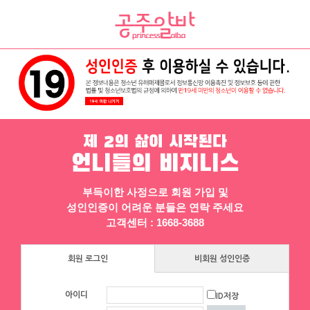
채용정보
인재정보
업소정보
서비스안내
제 2의 삶이 시작된다
언니들의 비지니스
부득이한 사정으로 회원 가입 및
성인인증이 어려운 분들은 연락 주세요
▶ 프리미엄 채용정보
고객센터 : 1668-3688
♥일잘하는실장♥
회원 로그인
비회원 성인인증
❤️친구랑ok❤️투잡ok❤️늦출ok❤️연중무
휴❤️갯수8개이상❤️
아이디
ID저장
인천
|
시급 60,000원