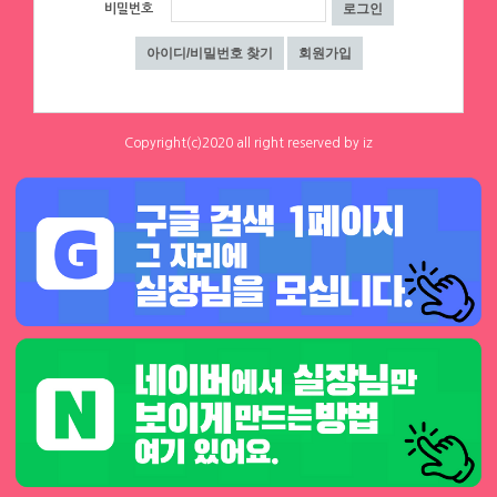
1
0
비밀번호
하루동안 표시하지 않음
닫기
인스타
☎ 대구 순수테이블①등↗♥고페이보장
↗♥밤알바1위↗♥초보환영↗♥언니들
환영 ◆대구룸알바◆대구룸보도◆대구
대구 수성구
|
협의 [금액협의]
0
0
밤알바◆대구노래방알바◆대구노래방
보도◆대구바알바◆대구유흥알바◆대
Copyright(c)2020 all right reserved by iz
구당일알바◆대구
체리
체리
[낙성대 서울대입구 봉천] 초보환영 투잡
[낙성대 서울대입구 봉천] 초보환영 투잡
환영 당일지급
환영 당일지급
서울 관악구
|
시급 60,000원
서울 동작구
|
시급 60,000원
0
0
0
0
1
2
3
4
▶ 인재정보