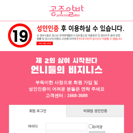
채용정보
인재정보
업소정보
서비스안내
제 2의 삶이 시작된다
언니들의 비지니스
부득이한 사정으로 회원 가입 및
성인인증이 어려운 분들은 연락 주세요
▶ 프리미엄 채용정보
고객센터 : 1668-3688
체리
회원 로그인
비회원 성인인증
[낙성대 서울대입구 봉천] 초보환영 투잡
환영 당일지급
아이디
ID저장
서울 관악구
|
시급 60,000원