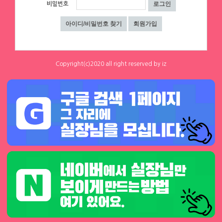
0
0
밤알바◆대구노래방알바◆대구노래방
비밀번호
하루동안 표시하지 않음
닫기
에이스컨설팅
보도◆대구바알바◆대구유흥알바◆대
⭐돈욕심많은 공주님반드시클릭!⭐술❌
구당일알바◆대구
수위❌⭐당일지급⭐초보환영⭐
대구 수성구
|
협의 [금액협의]
0
0
Copyright(c)2020 all right reserved by iz
체리
체리
[낙성대 서울대입구 봉천] 초보환영 투잡
[낙성대 서울대입구 봉천] 초보환영 투잡
환영 당일지급
환영 당일지급
서울 관악구
|
시급 60,000원
서울 관악구
|
시급 60,000원
1
0
0
0
1
2
3
4
▶ 인재정보