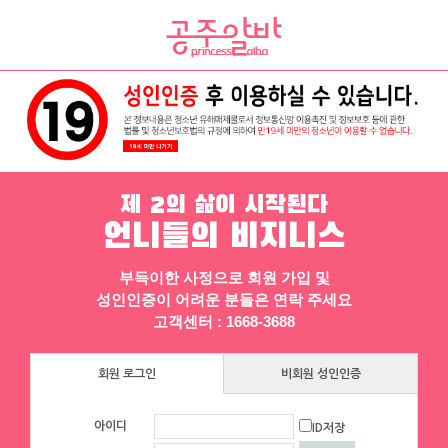
채용정보
인재정보
업소정보
서비스안내
제 2의 삶이 시작된다
언니들의 비지니스
부득이한 사정으로 회원 가입 및
성인인증이 어려운 분들은 연락 주세요
▶ 프리미엄 채용정보
고객센터 : 1668-3688
인스타
회원 로그인
비회원 성인인증
☎ 대구 순수테이블①등↗♥고페이보장
↗♥밤알바1위↗♥초보환영↗♥언니들
아이디
ID저장
환영 ◆대구룸알바◆대구룸보도◆대구
대구 수성구
|
협의 [금액협의]